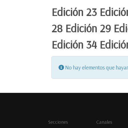
Edición 23 Edició
28 Edición 29 Edi
Edición 34 Edició
Información
No hay elementos que hayan 
Secciones
Canales