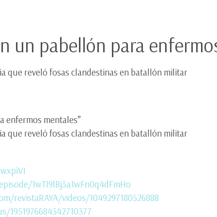
en un pabellón para enfermo
ia que reveló fosas clandestinas en batallón militar
ra enfermos mentales”
ia que reveló fosas clandestinas en batallón militar
GwxpiVI
m/episode/1wTI9lBj3a1wFn0q4dFmHo
com/revistaRAYA/videos/1049297180526888
tus/1951976684342710377