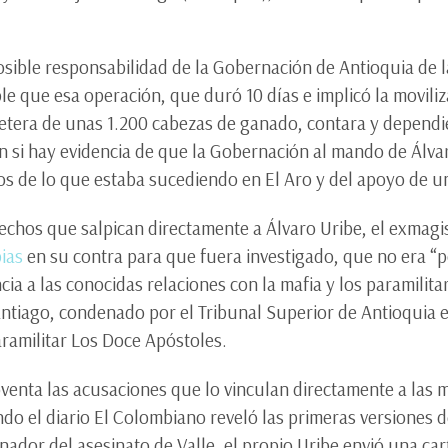
 posible responsabilidad de la Gobernación de Antioquia de 
ble que esa operación, que duró 10 días e implicó la movil
retera de unas 1.200 cabezas de ganado, contara y dependi
n si hay evidencia de que la Gobernación al mando de Álva
s de lo que estaba sucediendo en El Aro y del apoyo de un
echos que salpican directamente a Álvaro Uribe, el exmagis
ias
en su contra para que fuera investigado, que no era “p
cia a las conocidas relaciones con la mafia y los paramili
ntiago, condenado por el Tribunal Superior de Antioquia 
ramilitar Los Doce Apóstoles.
enta las acusaciones que lo vinculan directamente a las m
ndo el diario El Colombiano reveló las primeras versiones 
ador del asesinato de Valle, el propio Uribe envió una car