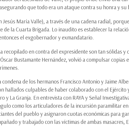
 asegurando que todo era un ataque contra su honra y su
n Jesús María Valle), a través de una cadena radial, porqu
 de la Cuarta Brigada. Lo inaudito es establecer la relació
ió entonces el exgobernador y exmandatario.
a ha recopilado en contra del expresidente son tan sólidas
, Óscar Bustamante Hernández, volvió a compulsar copias e
crímenes.
 la condena de los hermanos Francisco Antonio y Jaime Alb
n hallados culpables de haber colaborado con el Ejército y
ro y La Granja. En entrevista con RAYA y Señal Investigativ
gulo como los articuladores de la incursión paramilitar e
iantes del pueblo y asignaron cuotas económicas para gara
mpañado y trabajado con las víctimas de ambas masacres, E