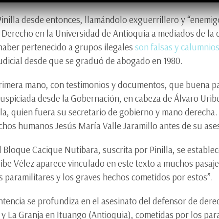
inilla desde entonces, llamándolo exguerrillero y “enemig
Derecho en la Universidad de Antioquia a mediados de la 
 haber pertenecido a grupos ilegales
son falsas y calumnio
judicial desde que se graduó de abogado en 1980.
 primera mano, con testimonios y documentos, que buena pa
auspiciada desde la Gobernación, en cabeza de Álvaro Uribe
a, quien fuera su secretario de gobierno y mano derecha
chos humanos Jesús María Valle Jaramillo antes de su ase
el Bloque Cacique Nutibara, suscrita por Pinilla, se estable
ibe Vélez aparece vinculado en este texto a muchos pasaje
s paramilitares y los graves hechos cometidos por estos”.
ntencia se profundiza en el asesinato del defensor de der
 y La Granja en Ituango (Antioquia), cometidas por los pa