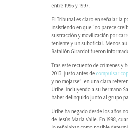
entre 1996 y 1997.
El Tribunal es claro en señalar la
insistiendo en que “no parece creí
sustracción y movilización por car
teniente y un suboficial. Menos aú
Batallón Girardot fueron informado
Tras este recuento de crímenes y h
2013, justo antes de
compulsar cop
y no mojarse”, en una clara referen
Uribe, incluyendo a su hermano Sa
haber delinquido junto al grupo pa
Uribe ha negado desde los años nov
de Jesús María Valle. En 1998, cua
lo señalaban como posible determin