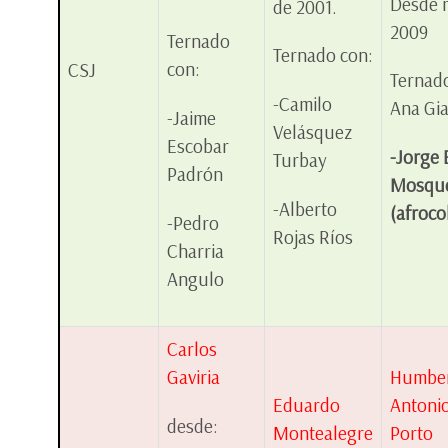
Desde 
de 2001.
2009
Ternado
Ternado con:
con:
CSJ
Ternado
-Camilo
Ana Gi
-Jaime
Velásquez
Escobar
-Jorge 
Turbay
Padrón
Mosqu
-Alberto
(afroc
-Pedro
Rojas Ríos
Charria
Angulo
Carlos
Gaviria
Humbe
Eduardo
Antonio
desde:
Montealegre
Porto