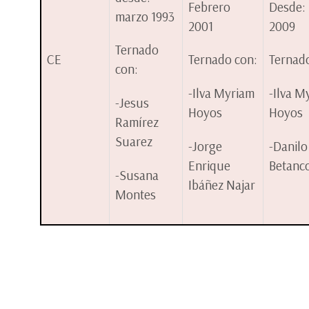
Febrero
Desde:
marzo 1993
2001
2009
Ternado
CE
Ternado con:
Ternad
con:
-Ilva Myriam
-Ilva M
-Jesus
Hoyos
Hoyos
Ramírez
Suarez
-Jorge
-Danilo
Enrique
Betanc
-Susana
Ibáñez Najar
Montes