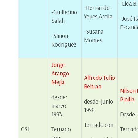
-Lida B
-Hernando -
-Guillermo
Yepes Arcila
-José R
Salah
Escand
-Susana
-Simón
Montes
Rodríguez
Jorge
Arango
Alfredo Tulio
Mejía
Beltrán
Nilson P
desde:
Pinilla
desde: junio
marzo
1998
1993:
Desde:
Ternado con:
CSJ
Ternado
Ternad
con: