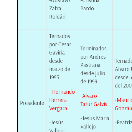
-Gustavo
-Cristina
Zafra
Pardo
Roldán
Ternados
por Cesar
Terminados
Gaviria
por Andres
desde
Ternad
Pastrana
marzo de
Alvaro 
desde julio
1993
desde: 
de 1999.
del 200
- Hernando
-Álvaro
Herrera
-Mauri
Presidente
Tafur Galvis
Vergara
Gonzál
-Jesús Maria
-Jesús
-Beatri
Vallejo
Vallejo