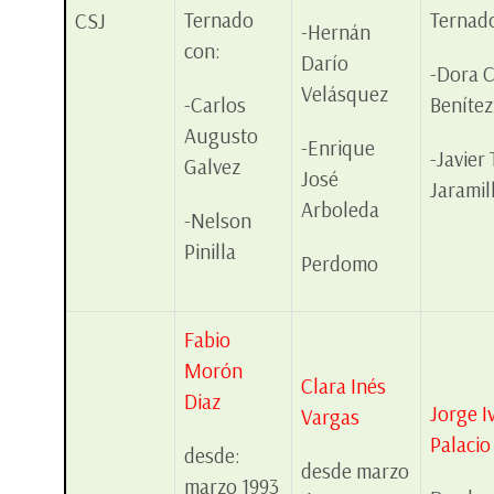
Ternado
Ternad
CSJ
-Hernán
con:
Darío
-Dora 
Velásquez
-Carlos
Benítez
Augusto
-Enrique
-Javier
Galvez
José
Jaramil
Arboleda
-Nelson
Pinilla
Perdomo
Fabio
Morón
Clara Inés
Diaz
Jorge I
Vargas
Palacio
desde:
desde marzo
marzo 1993