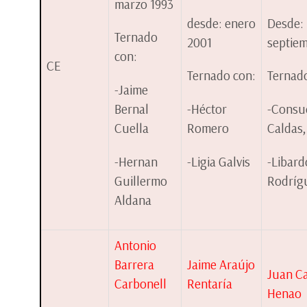
marzo 1993
desde: enero
Desde:
Ternado
2001
septie
con:
CE
Ternado con:
Ternad
-Jaime
Bernal
-Héctor
-Consu
Cuella
Romero
Caldas,
-Hernan
-Ligia Galvis
-Libard
Guillermo
Rodríg
Aldana
Antonio
Barrera
Jaime Araújo
Juan Ca
Carbonell
Rentaría
Henao