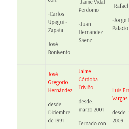
-Jaime Vidal
-Rafae
Perdomo
-Carlos
-Jorge 
Upegui -
-Juan
Palacio
Zapata
Hernández
Sáenz
José
Bonivento
Jaime
José
Córdoba
Gregorio
Triviño.
Hernández
Luis Er
Vargas 
desde:
desde:
marzo 2001
Diciembre
desde:
de 1991
2009
Ternado con: