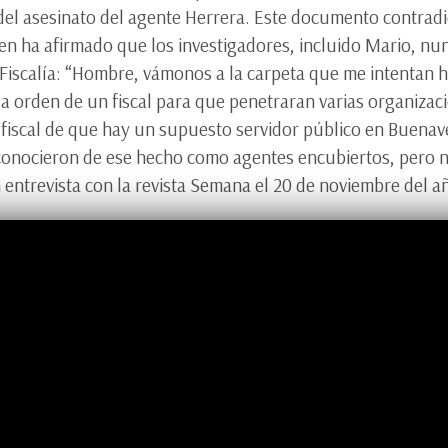
el asesinato del agente Herrera. Este documento contradice
n ha afirmado que los investigadores, incluido Mario, nu
 Fiscalía: “Hombre, vámonos a la carpeta que me intentan 
a orden de un fiscal para que penetraran varias organizac
 fiscal de que hay un supuesto servidor público en Buenav
conocieron de ese hecho como agentes encubiertos, pero nunc
n entrevista con la revista Semana el 20 de noviembre del 