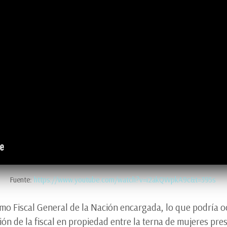
Fuente:
https://www.youtube.com/watch?v=i2akQWpkA9c&t=395s
o Fiscal General de la Nación encargada, lo que podría oc
ción de la fiscal en propiedad entre la terna de mujeres pr