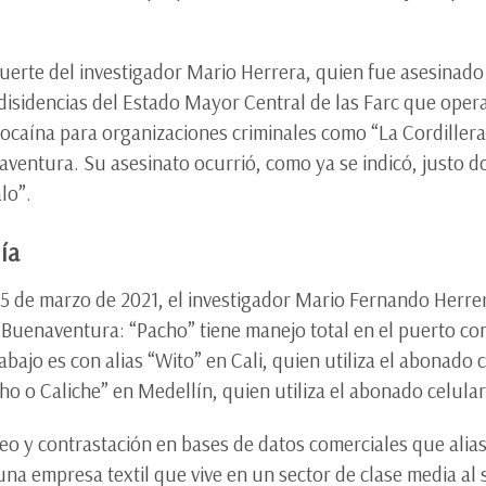
muerte del investigador Mario Herrera, quien fue asesinado
s disidencias del Estado Mayor Central de las Farc que oper
ocaína para organizaciones criminales como “La Cordillera
aventura. Su asesinato ocurrió, como ya se indicó, justo d
alo”.
lía
 25 de marzo de 2021, el investigador Mario Fernando Herre
 Buenaventura: “Pacho” tiene manejo total en el puerto con
abajo es con alias “Wito” en Cali, quien utiliza el abonado
cho o Caliche” en Medellín, quien utiliza el abonado celula
o y contrastación en bases de datos comerciales que alias 
una empresa textil que vive en un sector de clase media al