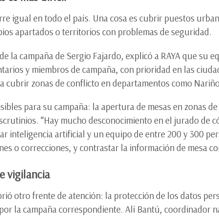
re igual en todo el país. Una cosa es cubrir puestos urban
ipios apartados o territorios con problemas de seguridad.
 de la campaña de Sergio Fajardo, explicó a RAYA que su e
luntarios y miembros de campaña, con prioridad en las ciud
ra cubrir zonas de conflicto en departamentos como Nariño
nsibles para su campaña: la apertura de mesas en zonas de 
 escrutinios. “Hay mucho desconocimiento en el jurado de có
r inteligencia artificial y un equipo de entre 200 y 300 pe
nes o correcciones, y contrastar la información de mesa con
e vigilancia
brió otro frente de atención: la protección de los datos per
por la campaña correspondiente. Alí Bantú, coordinador na