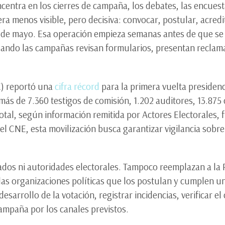
centra en los cierres de campaña, los debates, las encuesta
rera menos visible, pero decisiva: convocar, postular, acredi
31 de mayo. Esa operación empieza semanas antes de que se
uando las campañas revisan formularios, presentan reclama
E) reportó una
cifra récord
para la primera vuelta presidenc
ás de 7.360 testigos de comisión, 1.202 auditores, 13.875
otal, según información remitida por Actores Electorales,
 el CNE, esta movilización busca garantizar vigilancia sobr
.
rados ni autoridades electorales. Tampoco reemplazan a la 
las organizaciones políticas que los postulan y cumplen un
desarrollo de la votación, registrar incidencias, verificar el
campaña por los canales previstos.