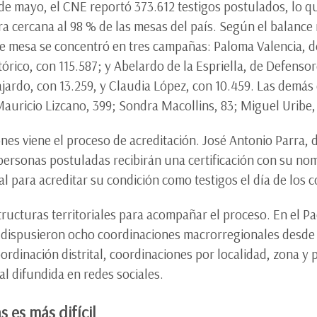
 de mayo, el CNE reportó 373.612 testigos postulados, lo 
ra cercana al 98 % de las mesas del país. Según el balance 
 de mesa se concentró en tres campañas: Paloma Valencia, 
órico, con 115.587; y Abelardo de la Espriella, de Defensore
ardo, con 13.259, y Claudia López, con 10.459. Las demás 
Mauricio Lizcano, 399; Sondra Macollins, 83; Miguel Uribe
ones viene el proceso de acreditación. José Antonio Parra, d
 personas postuladas recibirán una certificación con su no
l para acreditar su condición como testigos el día de los c
cturas territoriales para acompañar el proceso. En el Pac
dispusieron ocho coordinaciones macrorregionales desde la
ordinación distrital, coordinaciones por localidad, zona y
l difundida en redes sociales.
 es más difícil