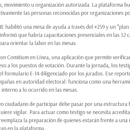
, movimiento u organización autorizada. La plataforma bu
ctivamente las personas reconocidas por organizaciones pol
E habilitó una mesa de ayuda a través del #259 y un “plan
informó que habría capacitaciones presenciales en las 32 c
 para orientar la labor en las mesas.
con Comitium en Línea, una aplicación que permite verific
o a los puestos de votación. Durante la jornada, los testi
del formulario E-14 diligenciado por los jurados. Ese repor
campañas en autoridad electoral: funciona como una herra
interno a lo ocurrido en las mesas.
seo ciudadano de participar debe pasar por una estructura h
uiere vigilar. Para actuar como testigo se necesita acredit
reemplaza la preparación de quienes estarán frente a una m
an en la plataforma.