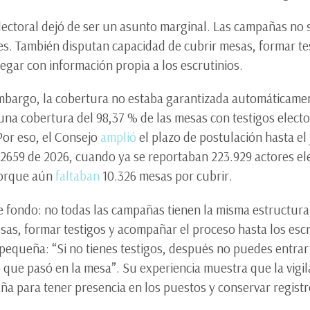
 electoral dejó de ser un asunto marginal. Las campañas no 
des. También disputan capacidad de cubrir mesas, formar t
llegar con información propia a los escrutinios.
 embargo, la cobertura no estaba garantizada automáticame
a cobertura del 98,37 % de las mesas con testigos elector
 Por eso, el Consejo
amplió
el plazo de postulación hasta el
 2659 de 2026, cuando ya se reportaban 223.929 actores el
porque aún
faltaban
10.326 mesas por cubrir.
e fondo: no todas las campañas tienen la misma estructura
esas, formar testigos y acompañar el proceso hasta los esc
pequeña: “Si no tienes testigos, después no puedes entrar
 que pasó en la mesa”. Su experiencia muestra que la vigi
ña para tener presencia en los puestos y conservar registr