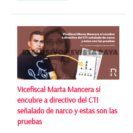
Vicefiscal Marta Mancera sí
encubre a directivo del CTI
señalado de narco y estas son las
pruebas