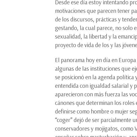
Desde ese día estoy intentando pro
motivaciones que parecen tener par
de los discursos, prácticas y tend
gestando, la cual parece, no solo 
sexualidad, la libertad y la emanci
proyecto de vida de los y las jóve
El panorama hoy en día en Europa 
algunas de las instituciones que ej
se posicionó en la agenda política
entendida con igualdad salarial y 
aparecieron con más fuerza las voc
cánones que determinan los roles 
definirse como hombre o mujer segú
“coger” dejó de ser parcialmente u
conservadores y mojigatos, como Va
enseñar sobre masturbación y, apr