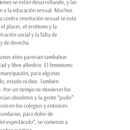
ones se están desarrollando, y las
ón a la educación sexual. Muchos
a contra-revolución sexual se está
l placer, el erotismo y la
ración social y la falta de
s y de derecha.
gunos años parecían tambalear
tad y libre albedrío. El feminismo
 emancipación, para algunas
do, estado ni dios. También
o. Por un tiempo se movieron los
cían obsoletos y la gente “pudo”
aron en los colegios y entonces
cundarias, para dolor de
 del espectáculo”, se comenzó a
r sobre química.