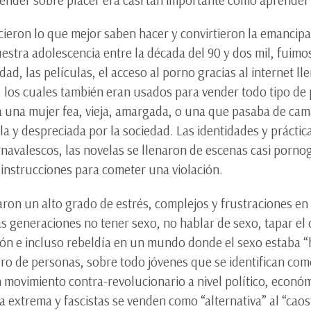
icieron lo que mejor saben hacer y convirtieron la emanci
stra adolescencia entre la década del 90 y dos mil, fuimos 
ad, las películas, el acceso al porno gracias al internet ll
los cuales también eran usados para vender todo tipo de p
a una mujer fea, vieja, amargada, o una que pasaba de cam
la y despreciada por la sociedad. Las identidades y prácti
avalescos, las novelas se llenaron de escenas casi pornog
instrucciones para cometer una violación.
icaron un alto grado de estrés, complejos y frustraciones 
as generaciones no tener sexo, no hablar de sexo, tapar e
ón e incluso rebeldía en un mundo donde el sexo estaba “
ero de personas, sobre todo jóvenes que se identifican c
n movimiento contra-revolucionario a nivel político, econó
extrema y fascistas se venden como “alternativa” al “caos”