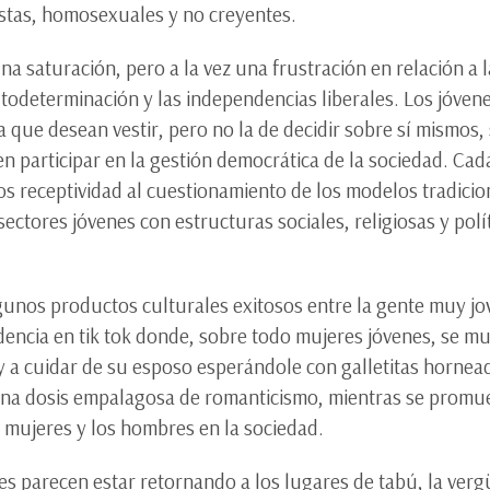
istas, homosexuales y no creyentes.
na saturación, pero a la vez una frustración en relación a l
odeterminación y las independencias liberales. Los jóvenes
a que desean vestir, pero no la de decidir sobre sí mismos,
n participar en la gestión democrática de la sociedad. Cada
s receptividad al cuestionamiento de los modelos tradicio
e sectores jóvenes con estructuras sociales, religiosas y polí
unos productos culturales exitosos entre la gente muy jov
dencia en tik tok donde, sobre todo mujeres jóvenes, se m
 y a cuidar de su esposo esperándole con galletitas horne
una dosis empalagosa de romanticismo, mientras se promue
las mujeres y los hombres en la sociedad.
 parecen estar retornando a los lugares de tabú, la vergü