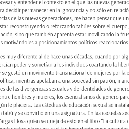
cesar y entender el contexto en el que las nuevas generaci
a decidir permanecer en la ignorancia y no sólo en relaci
encias de las nuevas generaciones, me hacen pensar que un
estar reconstruyendo o reforzando tabúes sobre el cuerpo, e
pación, sino que también aparenta estar movilizando la frust
nes motivándoles a posicionamientos políticos reaccionario
es muy diferente al de hace unas décadas, cuando por al
ercían poder y sometían a los individuos coartando la liber
 y se gestó un movimiento transnacional de mujeres por la
política, mientras apelaban a una sociedad sin patrón, mari
es de las divergencias sexuales y de identidades de géner
entre hombres y mujeres, los esencialismos de género pare
n le placiera. Las cátedras de educación sexual se instal
n tabú y se convirtió en una asignatura. En las escuelas se
rgas Llosa quien se queja de esto en el libro “La cultura
ender sobre placer era casi tan importante como aprende