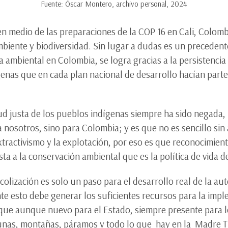
Fuente: Óscar Montero, archivo personal, 2024
en medio de las preparaciones de la COP 16 en Cali, Colomb
iente y biodiversidad. Sin lugar a dudas es un precedente
 ambiental en Colombia, se logra gracias a la persistencia 
enas que en cada plan nacional de desarrollo hacían parte
ud justa de los pueblos indígenas siempre ha sido negada, i
 nosotros, sino para Colombia; y es que no es sencillo si
tractivismo y la explotación, por eso es que reconocimient
a a la conservación ambiental que es la política de vida d
colización es solo un paso para el desarrollo real de la a
te esto debe generar los suficientes recursos para la imp
s, que aunque nuevo para el Estado, siempre presente para 
gunas, montañas, páramos y todo lo que hay en la Madre T