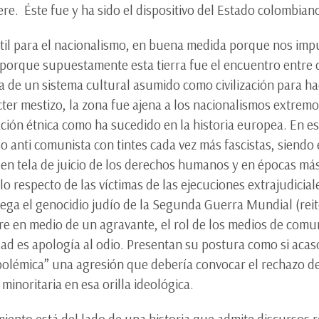
ere. Éste fue y ha sido el dispositivo del Estado colombian
értil para el nacionalismo, en buena medida porque nos imp
 porque supuestamente esta tierra fue el encuentro entre 
za de un sistema cultural asumido como civilización para ha
ter mestizo, la zona fue ajena a los nacionalismos extremo
ción étnica como ha sucedido en la historia europea. En e
 anti comunista con tintes cada vez más fascistas, siendo e
a en tela de juicio de los derechos humanos y en épocas más
 respecto de las víctimas de las ejecuciones extrajudiciale
ega el genocidio judío de la Segunda Guerra Mundial (reit
re en medio de un agravante, el rol de los medios de com
dad es apología al odio. Presentan su postura como si acas
“polémica” una agresión que debería convocar el rechazo de 
minoritaria en esa orilla ideológica.
miento está del lado de una historia que admite discursos 