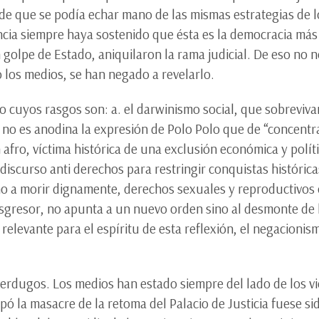
de que se podía echar mano de las mismas estrategias de l
cia siempre haya sostenido que ésta es la democracia más s
n golpe de Estado, aniquilaron la rama judicial. De eso n
o los medios, se han negado a revelarlo.
 cuyos rasgos son: a. el darwinismo social, que sobrevi
, no es anodina la expresión de Polo Polo que de “concentr
 afro, víctima histórica de una exclusión económica y polí
 discurso anti derechos para restringir conquistas históric
cho a morir dignamente, derechos sexuales y reproductivos
nsgresor, no apunta a un nuevo orden sino al desmonte de 
s relevante para el espíritu de esta reflexión, el negacioni
verdugos. Los medios han estado siempre del lado de los vi
ó la masacre de la retoma del Palacio de Justicia fuese sid