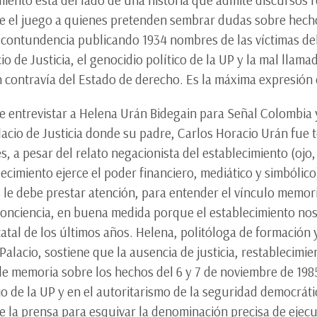
ce el juego a quienes pretenden sembrar dudas sobre hec
 contundencia publicando 1934 nombres de las víctimas del
o de Justicia, el genocidio político de la UP y la mal llam
 contravía del Estado de derecho. Es la máxima expresión 
e entrevistar a Helena Urán Bidegain para Señal Colombia
alacio de Justicia donde su padre, Carlos Horacio Urán fue
s, a pesar del relato negacionista del establecimiento (ojo,
lecimiento ejerce el poder financiero, mediático y simbólic
ís le debe prestar atención, para entender el vínculo memo
ciencia, en buena medida porque el establecimiento nos 
statal de los últimos años. Helena, politóloga de formación
 Palacio, sostiene que la ausencia de justicia, restablecimie
e memoria sobre los hechos del 6 y 7 de noviembre de 1985,
io de la UP y en el autoritarismo de la seguridad democrá
de la prensa para esquivar la denominación precisa de ejecu