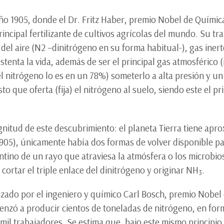
o 1905, donde el Dr. Fritz Haber, premio Nobel de Química
rincipal fertilizante de cultivos agrícolas del mundo. Su tr
el aire (N2 –dinitrógeno en su forma habitual-), gas iner
tenta la vida, además de ser el principal gas atmosférico 
el nitrógeno lo es en un 78%) someterlo a alta presión y u
to que oferta (fija) el nitrógeno al suelo, siendo este el pr
itud de este descubrimiento: el planeta Tierra tiene apr
1905), únicamente había dos formas de volver disponible par
ntino de un rayo que atraviesa la atmósfera o los microbio
 cortar el triple enlace del dinitrógeno y originar NH
.
3
lizado por el ingeniero y químico Carl Bosch, premio Nobel 
zó a producir cientos de toneladas de nitrógeno, en for
il trabajadores. Se estima que, bajo este mismo principi