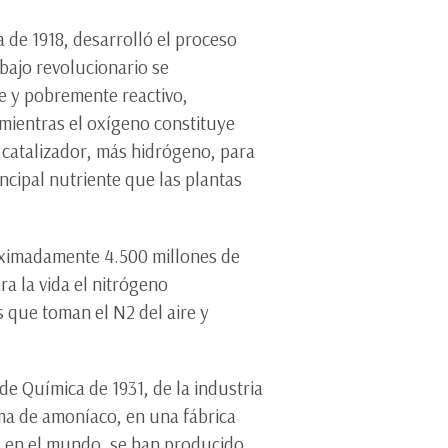
 de 1918, desarrolló el proceso
abajo revolucionario se
te y pobremente reactivo,
(mientras el oxígeno constituye
n catalizador, más hidrógeno, para
incipal nutriente que las plantas
oximadamente 4.500 millones de
a la vida el nitrógeno
s que toman el N2 del aire y
de Química de 1931, de la industria
ma de amoníaco, en una fábrica
o, en el mundo, se han producido