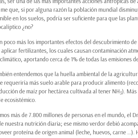
as, ser una de las más importantes acciones antrópicas de a
me que, si por alguna razón la población mundial disminu
nible en los suelos, podría ser suficiente para que las pl
ocalíptico ¿no?
 poco más los importantes efectos del descubrimiento de
 aplicar fertilizantes, los cuales causan contaminación at
climático, aportando cerca de 1% de todas las emisiones d
mbién entendemos que la huella ambiental de la agricultur
ue se requeriría más suelo arable para producir alimento (r
ducción de maíz por hectárea cultivada al tener NH
). Más
3
le ecosistémico.
os más de 7.800 millones de personas en el mundo, el Dr.
de nuestra nutrición diaria; ese mismo verdor debió acomp
oveer proteína de origen animal (leche, huevos, carne …).