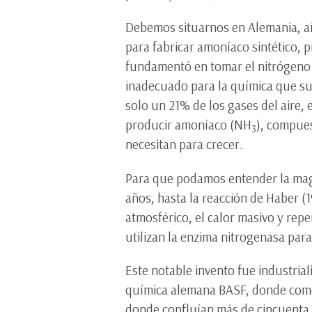
Debemos situarnos en Alemania, añ
para fabricar amoníaco sintético, p
fundamentó en tomar el nitrógeno d
inadecuado para la química que sus
solo un 21% de los gases del aire, 
producir amoníaco (NH
), compues
3
necesitan para crecer.
Para que podamos entender la magn
años, hasta la reacción de Haber (
atmosférico, el calor masivo y repe
utilizan la enzima nitrogenasa para
Este notable invento fue industria
química alemana BASF, donde comen
donde confluían más de cincuenta m