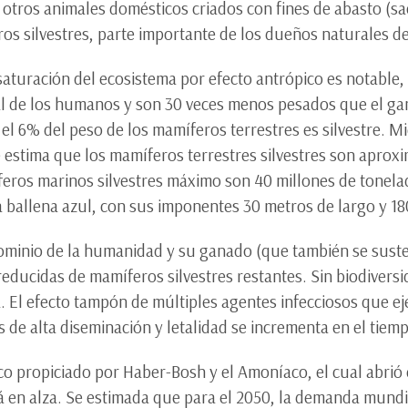
e otros animales domésticos criados con fines de abasto (sac
os silvestres, parte importante de los dueños naturales de
 saturación del ecosistema por efecto antrópico es notable,
l de los humanos y son 30 veces menos pesados ​​que el g
 el 6% del peso de los mamíferos terrestres es silvestre. 
e estima que los mamíferos terrestres silvestres son apro
feros marinos silvestres máximo son 40 millones de tonela
 la ballena azul, con sus imponentes 30 metros de largo y 1
dominio de la humanidad y su ganado (que también se suste
ducidas de mamíferos silvestres restantes. Sin biodiversid
 El efecto tampón de múltiples agentes infecciosos que ej
 de alta diseminación y letalidad se incrementa en el tiem
co propiciado por Haber-Bosh y el Amoníaco, el cual abrió 
 en alza. Se estimada que para el 2050, la demanda mundia